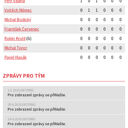
Petr Vašina
1
0
1
0
0
0
Vojtěch Němec
0
1
1
0
0
0
Michal Bodický
0
0
0
0
0
0
František Červenec
0
0
0
0
0
0
Robin Krutil
(G)
0
0
0
0
0
0
Michal Toncr
0
0
0
0
0
0
Pavel Vlasák
0
0
0
0
0
0
ZPRÁVY PRO TÝM
1.5.2026 (INTERNÍ)
Pro zobrazení zprávy se přihlašte.
28.4.2026 (INTERNÍ)
Pro zobrazení zprávy se přihlašte.
24.4.2026 (INTERNÍ)
Pro zobrazení zprávy se přihlašte.