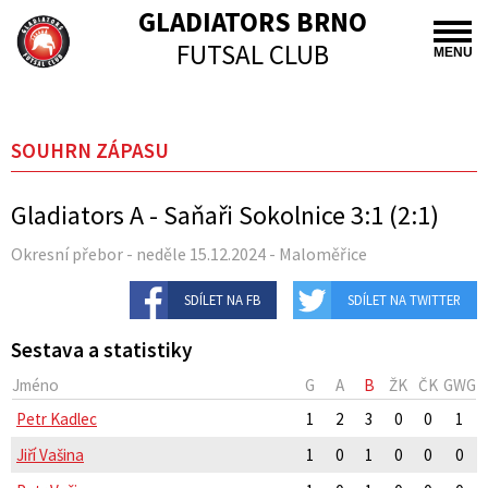
GLADIATORS BRNO
FUTSAL CLUB
MENU
SOUHRN ZÁPASU
Gladiators A - Saňaři Sokolnice 3:1 (2:1)
Okresní přebor - neděle 15.12.2024 - Maloměřice
SDÍLET NA FB
SDÍLET NA TWITTER
Sestava a statistiky
Jméno
G
A
B
ŽK
ČK
GWG
Petr Kadlec
1
2
3
0
0
1
Jiří Vašina
1
0
1
0
0
0