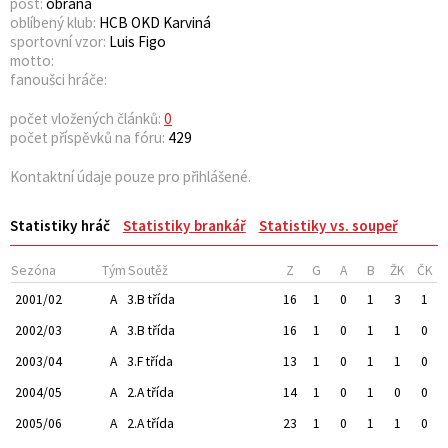
post:
obrana
oblíbený klub:
HCB OKD Karviná
sportovní vzor:
Luis Figo
motto:
fanoušci hráče:
počet vložených článků:
0
počet příspěvků na fóru:
429
Kontaktní údaje pouze pro přihlášené.
Statistiky hráč
Statistiky brankář
Statistiky vs. soupeř
Sezóna
Tým
Soutěž
Z
G
A
B
ŽK
ČK
2001/02
A
3.B třída
16
1
0
1
3
1
2002/03
A
3.B třída
16
1
0
1
1
0
2003/04
A
3.F třída
13
1
0
1
1
0
2004/05
A
2.A třída
14
1
0
1
0
0
2005/06
A
2.A třída
23
1
0
1
1
0