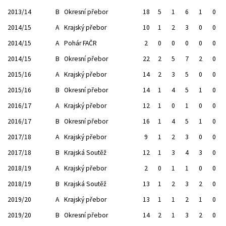
2013/14
B
Okresní přebor
18
5
1
6
1
0
2014/15
A
Krajský přebor
10
1
2
3
0
0
2014/15
A
Pohár FAČR
2
0
0
0
0
0
2014/15
B
Okresní přebor
22
2
5
7
2
0
2015/16
A
Krajský přebor
14
2
3
5
0
0
2015/16
B
Okresní přebor
14
1
4
5
1
0
2016/17
A
Krajský přebor
12
1
0
1
0
0
2016/17
B
Okresní přebor
16
1
4
5
1
0
2017/18
A
Krajský přebor
9
1
2
3
0
0
2017/18
B
Krajská Soutěž
12
1
3
4
3
0
2018/19
A
Krajský přebor
2
0
1
1
0
0
2018/19
B
Krajská Soutěž
13
1
2
3
2
0
2019/20
A
Krajský přebor
13
1
1
2
1
0
2019/20
B
Okresní přebor
14
2
1
3
2
0