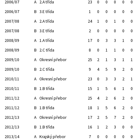
2006/07
A
2.A třída
23
0
0
0
0
0
2006/07
B
3.E třída
1
0
0
0
0
0
2007/08
A
2.A třída
24
1
0
1
0
0
2007/08
B
3.E třída
2
0
0
0
0
0
2008/09
A
1.A třída
17
0
3
3
1
0
2008/09
B
2.C třída
8
0
1
1
0
0
2009/10
A
Okresní přebor
25
2
1
3
1
1
2009/10
B
2.C třída
9
4
5
9
2
0
2010/11
A
Okresní přebor
23
0
3
3
2
1
2010/11
B
1.B třída
15
1
5
6
1
0
2011/12
A
Okresní přebor
25
4
2
6
2
0
2011/12
B
1.B třída
18
1
5
6
2
0
2012/13
A
Okresní přebor
17
2
5
7
2
0
2012/13
B
1.B třída
16
1
2
3
0
0
2013/14
A
Krajský přebor
7
0
0
0
0
0