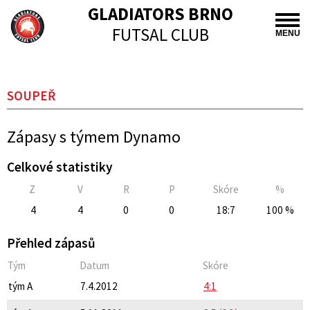
GLADIATORS BRNO
FUTSAL CLUB
MENU
SOUPEŘ
Zápasy s týmem Dynamo
Celkové statistiky
Z
V
R
P
Skóre
%
4
4
0
0
18:7
100 %
Přehled zápasů
Tým
Datum
Skóre
tým A
7.4.2012
4:1