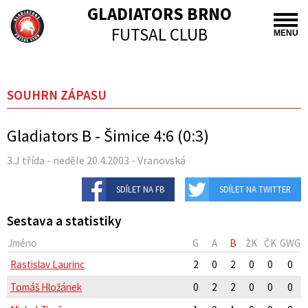
GLADIATORS BRNO
FUTSAL CLUB
MENU
SOUHRN ZÁPASU
Gladiators B - Šimice 4:6 (0:3)
3.J třída - neděle 20.4.2003 - Vranovská
SDÍLET NA FB
SDÍLET NA TWITTER
Sestava a statistiky
Jméno
G
A
B
ŽK
ČK
GWG
Rastislav Laurinc
2
0
2
0
0
0
Tomáš Hložánek
0
2
2
0
0
0