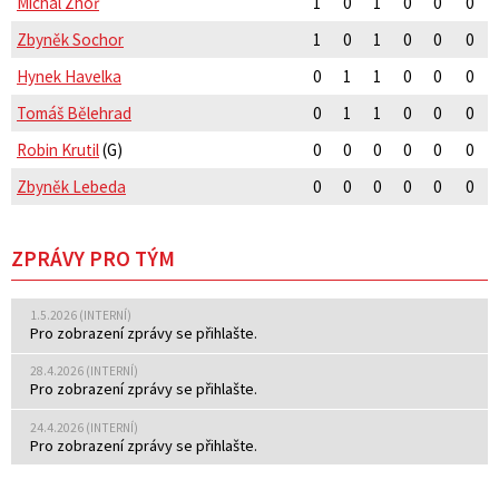
Michal Zhoř
1
0
1
0
0
0
Zbyněk Sochor
1
0
1
0
0
0
Hynek Havelka
0
1
1
0
0
0
Tomáš Bělehrad
0
1
1
0
0
0
Robin Krutil
(G)
0
0
0
0
0
0
Zbyněk Lebeda
0
0
0
0
0
0
ZPRÁVY PRO TÝM
1.5.2026 (INTERNÍ)
Pro zobrazení zprávy se přihlašte.
28.4.2026 (INTERNÍ)
Pro zobrazení zprávy se přihlašte.
24.4.2026 (INTERNÍ)
Pro zobrazení zprávy se přihlašte.