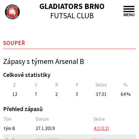
GLADIATORS BRNO
FUTSAL CLUB
MENU
SOUPEŘ
Zápasy s týmem Arsenal B
Celkové statistiky
Z
V
R
P
Skóre
%
12
7
2
3
37:31
64 %
Přehled zápasů
Tým
Datum
Skóre
tým B
27.1.2019
4:2 (2:2)