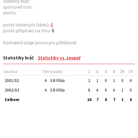
oblíbený klub:
sportovní vzor:
motto:
počet vložených článků:
0
počet příspěvků na fóru:
0
Kontaktní údaje pouze pro přihlášené.
Statistiky hráč
Statistiky vs. soupeř
Sezóna
Tým
Soutěž
Z
G
A
B
ŽK
ČK
2001/02
A
3.B třída
2
1
0
1
0
0
2002/03
A
3.B třída
8
6
0
6
1
0
Celkem
10
7
0
7
1
0